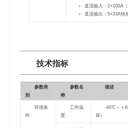
直流输入：2×100A（
直流输出：5×33A快
技术指标
参数类
参数名
描述
别
称
环境条
工作温
-40℃～＋
件
度
坏）