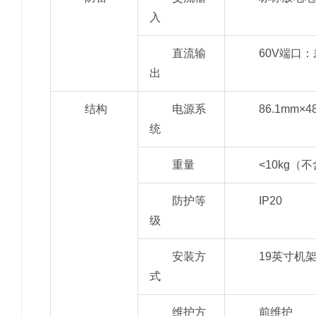
入
直流输
60V端口：差
出
结构
电源系
86.1mm×
统
重量
<10kg（
防护等
IP20
级
安装方
19英寸机
式
维护方
前维护