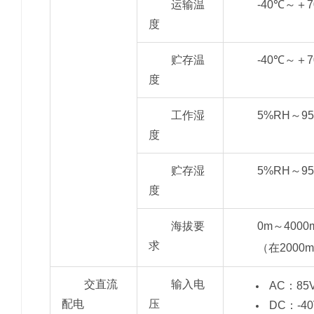
运输温
-40℃～＋
度
贮存温
-40℃～＋
度
工作湿
5%RH～9
度
贮存湿
5%RH～9
度
海拔要
0m～4000
求
（在200
交直流
输入电
AC：85
配电
压
DC：-40