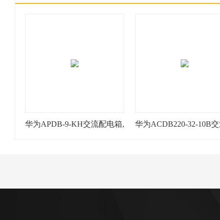
华为APDB-9-KH交流配电箱,
华为ACDB220-32-10B
编码02400320 支持多种输入
配电单元, ACDB, 220Va
模式 共9路 220V 华为交流配
相 壁挂安装 高度8U 编
电箱。
01074868