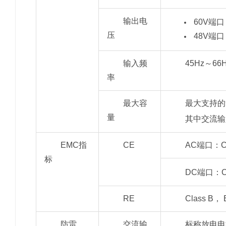
输出电
60V端口：
压
48V端口：
输入频
45Hz～66
率
最大容
最大支持的
量
其中交流输入
EMC指
CE
AC端口：Cl
标
DC端口：Cl
RE
Class B， 
防雷
交流输
标称放电电流